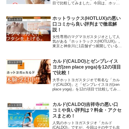
目で比較してみました。今回は、ホット
ヨガスタジオを利用する際に基本となる
「1.料金」「2.店舗数」「3.営業時間」
「4.スタジオ環境」「5.プログラム」「...
ホットラックス(HOTLUX)の悪い
ホットヨガ
口コミから良い評判まで徹底解
説！
女性専用のマグマヨガスタジオとして人
気がある『ホットラックス(HOTLUX)』。
東京と神奈川に1店舗ずつ展開しているホ
ットラックスの口コミについて紹介した
いと思います。実際の利用者の口コミを
調べてみると、良い口コミから悪い評判
カルド(CALDO)とゼンプレイス
ホットヨガ
までありました...
ヨガ(zen place yoga)を12の項目
で比較！
大手ホットヨガスタジオで有名な「カル
ド(CALDO)」と「ゼンプレイスヨガ(zen
place yoga)」を12の項目で比較してみま
した。今回は、ホットヨガスタジオを利
用する際に基本となる「1.料金」「2.店舗
数」「3.営業時間」「4.ス...
カルド(CALDO)吉祥寺の悪い口
ホットヨガ
コミや良い評判は？料金・アクセ
スまとめ！
人気のホットヨガスタジオ「カルド
(CALDO)」ですが、今回はその中でも吉