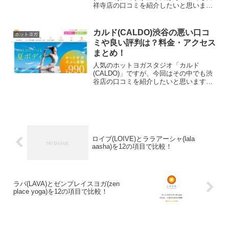
祥寺店の口コミを紹介したいと思いま
す。カルド吉祥寺店は、男女兼用の施設
でジムの利用と加圧ボディメイキングも
利用できます。実際の利用者の口コミを
カルド(CALDO)渋谷の悪い口コ
ホットヨガ
見てみると、良い口コミか...
ミや良い評判は？料金・アクセス
まとめ！
人気のホットヨガスタジオ「カルド
(CALDO)」ですが、今回はその中でも渋
谷店の口コミを紹介したいと思います。
カルド渋谷店は男女兼用の溶岩石ホット
ヨガスタジオで、ジムエリアも併設した
店舗となっています。実際の利用者の口
コミを見てみると、良い...
ロイブ(LOIVE)とララアーシャ(lala
aasha)を12の項目で比較！
ラバ(LAVA)とゼンプレイスヨガ(zen
place yoga)を12の項目で比較！