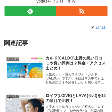
yoga1をフォローする
yoga1
関連記事
カルド(CALDO)上野の悪い口コ
ホットヨガ
ミや良い評判は？料金・アクセス
まとめ！
人気のホットヨガスタジオ「カルド
(CALDO)」ですが、今回はその中でも上
野店の口コミを紹介したいと思います。
カルド上野店は、ホットスタジオと岩盤
浴ができる設備があり女性専用の施設と
なっています。実際の利用者の口コミを
ロイブ(LOIVE)とLAVA(ラバ)を12
ホットヨガ
見てみると、良い口コミ...
の項目で比較！
大手ホットヨガスタジオで有名な「ロイ
ブ(LOIVE)」と「LAVA(ラバ)」を12の項