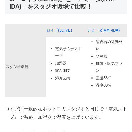
IDA)」をスタジオ環境で比較！
ロイブ(LOIVE)
アミーダ(AMI-IDA)
溶岩石の遠赤外
線
電気サウナスト
ーブ
水蒸気
加湿器
排気・吸気ファ
スタジオ環境
ン
室温38℃
室温38℃
湿度65％
湿度60％
ロイブは一般的なホットヨガスタジオと同じで『電気スト
ーブ』で温め、加湿器で湿度を上げています。