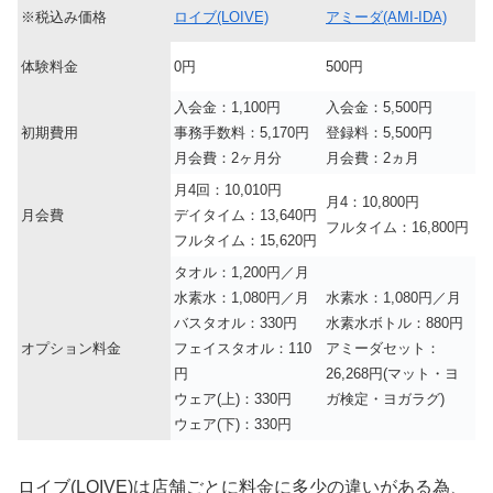
※税込み価格
ロイブ(LOIVE)
アミーダ(AMI-IDA)
体験料金
0円
500円
入会金：1,100円
入会金：5,500円
初期費用
事務手数料：5,170円
登録料：5,500円
月会費：2ヶ月分
月会費：2ヵ月
月4回：10,010円
月4：10,800円
月会費
デイタイム：13,640円
フルタイム：16,800円
フルタイム：15,620円
タオル：1,200円／月
水素水：1,080円／月
水素水：1,080円／月
バスタオル：330円
水素水ボトル：880円
オプション料金
フェイスタオル：110
アミーダセット：
円
26,268円(マット・ヨ
ウェア(上)：330円
ガ検定・ヨガラグ)
ウェア(下)：330円
ロイブ(LOIVE)は店舗ごとに料金に多少の違いがある為、